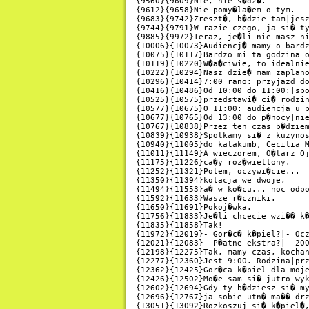
{9560}{9609}Nie, nie s�dz�.

{9612}{9658}Nie pomy�la�em o tym.

{9683}{9742}Zreszt�, b�dzie tam|jesz
{9744}{9791}W razie czego, ja si� ty
{9885}{9972}Teraz, je�li nie masz ni
{10006}{10073}Audiencj� mamy o bardz
{10075}{10117}Bardzo mi ta godzina o
{10119}{10220}W�a�ciwie, to idealnie
{10222}{10294}Nasz dzie� mam zaplano
{10296}{10414}7:00 rano: przyjazd do
{10416}{10486}Od 10:00 do 11:00:|spo
{10525}{10575}przedstawi� ci� rodzin
{10577}{10675}O 11:00: audiencja u p
{10677}{10765}Od 13:00 do p�nocy|nie
{10767}{10838}Przez ten czas b�dziem
{10839}{10938}Spotkamy si� z kuzynos
{10940}{11005}do katakumb, Cecilia M
{11011}{11149}A wieczorem, O�tarz Oj
{11175}{11226}ca�y roz�wietlony.

{11252}{11321}Potem, oczywi�cie...

{11350}{11394}kolacja we dwoje,

{11494}{11553}a� w ko�cu... noc odpo
{11592}{11633}Wasze r�czniki.

{11650}{11691}Pokoj�wka.

{11756}{11833}Je�li chcecie wzi�� k�
{11835}{11858}Tak!

{11972}{12019}- Gor�c� k�piel?|- Ocz
{12021}{12083}- P�atne ekstra?|- 200
{12198}{12275}Tak, mamy czas, kochan
{12277}{12360}Jest 9:00. Rodzina|prz
{12362}{12425}Gor�ca k�piel dla moje
{12426}{12502}Mo�e sam si� jutro wyk
{12602}{12694}Gdy ty b�dziesz si� my
{12696}{12767}ja sobie utn� ma�� drz
{13051}{13092}Rozkoszuj si� k�piel�,