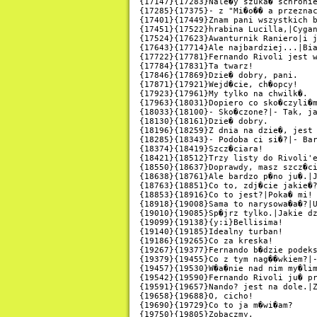
{17147}{17283}Nale�y szuka� schronie
{17285}{17375}- z "Mi�o�� a przeznac
{17401}{17449}Znam pani wszystkich b
{17451}{17522}hrabina Lucilla,|Cygan
{17524}{17623}Awanturnik Raniero|i j
{17643}{17714}Ale najbardziej...|Bia
{17722}{17781}Fernando Rivoli jest w
{17784}{17831}Ta twarz!

{17846}{17869}Dzie� dobry, pani.

{17871}{17921}Wejd�cie, ch�opcy!

{17923}{17961}My tylko na chwilk�.

{17963}{18031}Dopiero co sko�czyli�m
{18033}{18100}- Sko�czone?|- Tak, ja
{18130}{18161}Dzie� dobry.

{18196}{18259}Z dnia na dzie�, jest 
{18285}{18343}- Podoba ci si�?|- Bar
{18374}{18419}Szcz�ciara!

{18421}{18512}Trzy listy do Rivoli'e
{18550}{18637}Doprawdy, masz szcz�ci
{18638}{18761}Ale bardzo p�no ju�.|J
{18763}{18851}Co to, zdj�cie jakie�?
{18853}{18916}Co to jest?|Poka� mi!

{18918}{19008}Sama to narysowa�a�?|U
{19010}{19085}Sp�jrz tylko.|Jakie dz
{19099}{19138}{y:i}Bellisima!

{19140}{19185}Idealny turban!

{19186}{19265}Co za kreska!

{19267}{19377}Fernando b�dzie podeks
{19379}{19455}Co z tym nag��wkiem?|-
{19457}{19530}W�a�nie nad nim my�lim
{19542}{19590}Fernando Rivoli ju� pr
{19591}{19657}Nando? jest na dole.|Z
{19658}{19688}O, cicho!

{19690}{19729}Co to ja m�wi�am?

{19750}{19805}Zobaczmy.
