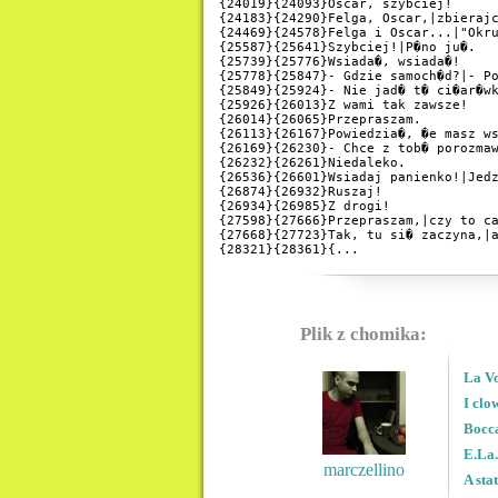
{24019}{24093}Oscar, szybciej!

{24183}{24290}Felga, Oscar,|zbierajc
{24469}{24578}Felga i Oscar...|"Okru
{25587}{25641}Szybciej!|P�no ju�.

{25739}{25776}Wsiada�, wsiada�!

{25778}{25847}- Gdzie samoch�d?|- Po
{25849}{25924}- Nie jad� t� ci�ar�wk
{25926}{26013}Z wami tak zawsze!

{26014}{26065}Przepraszam.

{26113}{26167}Powiedzia�, �e masz ws
{26169}{26230}- Chce z tob� porozmaw
{26232}{26261}Niedaleko.

{26536}{26601}Wsiadaj panienko!|Jedz
{26874}{26932}Ruszaj!

{26934}{26985}Z drogi!

{27598}{27666}Przepraszam,|czy to ca
{27668}{27723}Tak, tu si� zaczyna,|a
{28321}{28361}{...
Plik z chomika:
La Vo
I cl
Bocc
E.La.
marczellino
A sta