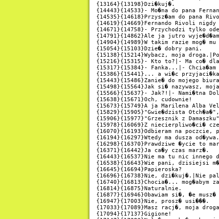
{13164}{13198}Dzi�kuj�.

{14443}{14533}- Mo�na do pana Fernan
{14535}{14618}Przysz�am do pana Rivo
{14619}{14669}Fernando Rivoli nigdy 
{14671}{14758}- Przychodzi tylko ode
{14791}{14862}Ale ja jutro wyje�d�am
{14904}{14989}W takim razie mog� mu 
{15054}{15103}Dzie� dobry pani.

{15138}{15214}Wybacz, moja droga.|Po
{15216}{15315}- Kto to?|- Ma co� dla
{15317}{15384}- Fanka...|- Chcia�am 
{15386}{15441}... a wi�c przyjaci�ka
{15443}{15486}Zanie� do mojego biura
{15498}{15564}Jak si� nazywasz, moja
{15566}{15637}- Jak?!|- Nami�tna Dol
{15638}{15671}Och, cudownie!

{15673}{15749}A ja Marilena Alba Vel
{15829}{15905}"Gwie�dzista Otch�a�",
{15906}{15977}"Grzesznik z Damaszku"
{15978}{16069}Z niecierpliwo�ci� cze
{16070}{16193}Odbieram na poczcie, p
{16194}{16297}Wtedy ma dusza od�ywa.
{16298}{16370}Prawdziwe �ycie to mar
{16371}{16442}Ja ca�y czas marz�.

{16443}{16537}Nie ma tu nic innego d
{16538}{16643}Wie pani, dzisiejsi m�
{16645}{16694}Papieroska?

{16696}{16738}Nie, dzi�kuj�.|Nie pal
{16740}{16813}Chocia�... mog�abym za
{16814}{16875}Naturalnie.

{16877}{16946}Obawiam si�, �e musz� 
{16947}{17003}Nie, prosz� usi���.

{17033}{17089}Masz racj�, moja droga
{17094}{17137}Gigione!
