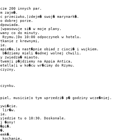
cze 200 innych par.

m zajm�.

c przeciwko,|zdejm� swoj� marynark�.

o dobrej porze.

dpowiada.

|wpasowuje si� w moje plany.

wany co do minuty.

 Rzymu.|Do 10:00 odpoczynek w hotelu.

tkanie z krewnymi,

ie.

apie�a,|a nast�pnie obiad z cioci� i wujkiem.

 b�dziemy mieli �adnej wolnej chwili.

y zwiedza� miasto.

twem|i p�jdziemy na Appia Antica,

etella|i w ko�cu wr�cimy do Rzymu.

czyzny,

czynku.

piel, musicie|o tym uprzedzi� p� godziny wcze�niej.

ywi�cie.

 lir�w.

ie.

yjedzie tu o 10:30. Doskonale.

j �ony!

�pi�.

�,

emk�.

 kochanie.
