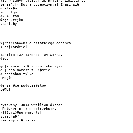
nia w samym sobie,|jak hrabina Lucilla...

zenie".|- Dobra dziewczynka! Znasz si�.

ohater�w:

ka Felga,

ak mu tam...

�ego Szejka.

spania�y!

y|rozplanowanie ostatniego odcinka.

k najbardziej.

pani|co raz bardziej wytworna.

dzo.

go|i zaraz si� z nim zobaczysz.

e.|Lada moment tu b�dzie.

a chcia�am tylko...

|Mog�?

derzaj�ce podobie�stwo.

ie�o!

cytowany.|Jaka wra�liwa dusza!

 Re�yser pilnie potrzebuje.

y!|{y:i}Uno momento!

zyjecha�?

bieramy si� zaraz.
