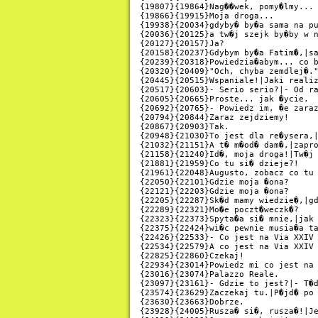
{19807}{19864}Nag��wek, pomy�lmy...

{19866}{19915}Moja droga...

{19938}{20034}gdyby� by�a sama na pu
{20036}{20125}a tw�j szejk by�by w n
{20127}{20157}Ja?

{20158}{20237}Gdybym by�a Fatim�,|sa
{20239}{20318}Powiedzia�abym... co b
{20320}{20409}"Och, chyba zemdlej�."
{20445}{20515}Wspaniale!|Jaki realiz
{20517}{20603}- Serio serio?|- Od ra
{20605}{20665}Proste... jak �ycie.

{20692}{20765}- Powiedz im, �e zaraz
{20794}{20844}Zaraz zejdziemy!

{20867}{20903}Tak.

{20948}{21030}To jest dla re�ysera,|
{21032}{21151}A t� m�od� dam�,|zapro
{21158}{21240}Id�, moja droga!|Tw�j 
{21881}{21959}Co tu si� dzieje?!

{21961}{22048}Augusto, zobacz co tu 
{22050}{22101}Gdzie moja �ona?

{22121}{22203}Gdzie moja �ona?

{22205}{22287}Sk�d mamy wiedzie�,|gd
{22289}{22321}Mo�e poczt�weczk�?

{22323}{22373}Spyta�a si� mnie,|jak 
{22375}{22424}wi�c pewnie musia�a ta
{22426}{22533}- Co jest na Via XXIV 
{22534}{22579}A co jest na Via XXIV 
{22825}{22860}Czekaj!

{22934}{23014}Powiedz mi co jest na 
{23016}{23074}Palazzo Reale.

{23097}{23161}- Gdzie to jest?|- T�d
{23574}{23629}Zaczekaj tu.|P�jd� po 
{23630}{23663}Dobrze.

{23928}{24005}Rusza� si�, rusza�!|Je