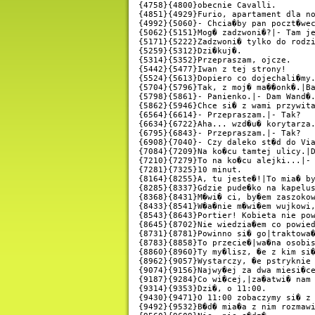
{4758}{4800}obecnie Cavalli.

{4851}{4929}Furio, apartament dla no
{4992}{5060}- Chcia�by pan poczt�wec
{5062}{5151}Mog� zadzwoni�?|- Tam je
{5171}{5222}Zadzwoni� tylko do rodzi
{5259}{5312}Dzi�kuj�.

{5314}{5352}Przepraszam, ojcze.

{5442}{5477}Iwan z tej strony!

{5524}{5613}Dopiero co dojechali�my.
{5704}{5796}Tak, z moj� ma��onk�.|Ba
{5798}{5861}- Panienko.|- Dam Wand�.
{5862}{5946}Chce si� z wami przywita
{6564}{6614}- Przepraszam.|- Tak?

{6634}{6722}Aha... wzd�u� korytarza.
{6795}{6843}- Przepraszam.|- Tak?

{6908}{7040}- Czy daleko st�d do Via
{7084}{7209}Na ko�cu tamtej ulicy.|D
{7210}{7279}To na ko�cu alejki...|- 
{7281}{7325}10 minut.

{8164}{8255}A, tu jeste�!|To mia� by
{8285}{8337}Gdzie pude�ko na kapelus
{8368}{8431}M�wi� ci, by�em zaszokow
{8433}{8541}W�a�nie m�wi�em wujkowi,
{8543}{8643}Portier! Kobieta nie pow
{8645}{8702}Nie wiedzia�em co powied
{8731}{8781}Powinno si� go|traktowa�
{8783}{8858}To przecie�|wa�na osobis
{8860}{8960}Ty my�lisz, �e z kim si�
{8962}{9057}Wystarczy, �e pstryknie 
{9074}{9156}Najwy�ej za dwa miesi�ce
{9187}{9284}Co wi�cej,|za�atwi� nam 
{9314}{9353}Dzi�, o 11:00.

{9430}{9471}O 11:00 zobaczymy si� z 
{9492}{9532}B�d� mia�a z nim rozmawi