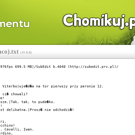
co).txt
(
39 KB
)
976fps 699.5 MB|/SubEdit b.4040 (http://subedit.prv.pl)/

 Viterbo|wje�d�a na tor pierwszy przy peronie 12.

 ci� chowali?

e!

sze.|Tak, tak, to pude�ko.

!

st delikatna.|Prosz� nie odchodzi�!

ri.

cchino!

. Cavalli, Iwan.

rdino,
