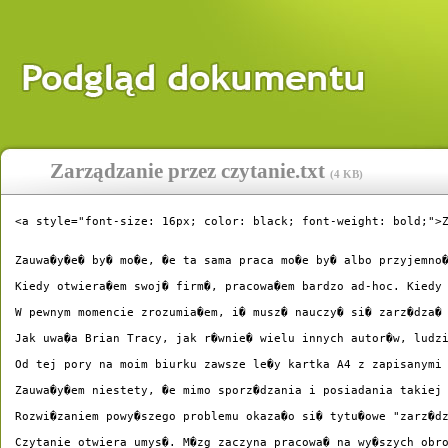
Zarządzanie przez czytanie.txt
(
4 KB
)
<a style="font-size: 16px; color: black; font-weight: bold;">Z
Zauwa�y�e� by� mo�e, �e ta sama praca mo�e by� albo przyjemno
Kiedy otwiera�em swoj� firm�, pracowa�em bardzo ad-hoc. Kiedy 
W pewnym momencie zrozumia�em, i� musz� nauczy� si� zarz�dza�
Jak uwa�a Brian Tracy, jak r�wnie� wielu innych autor�w, ludzi
Od tej pory na moim biurku zawsze le�y kartka A4 z zapisanymi 
Zauwa�y�em niestety, �e mimo sporz�dzania i posiadania takiej 
Rozwi�zaniem powy�szego problemu okaza�o si� tytu�owe "zarz�dz
Czytanie otwiera umys�. M�zg zaczyna pracowa� na wy�szych obro