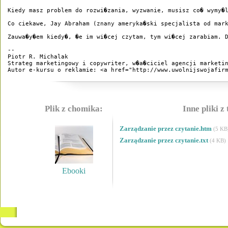
Kiedy masz problem do rozwi�zania, wyzwanie, musisz co� wymy�l
Co ciekawe, Jay Abraham (znany ameryka�ski specjalista od mar
Zauwa�y�em kiedy�, �e im wi�cej czytam, tym wi�cej zarabiam. 
--

Piotr R. Michalak

Strateg marketingowy i copywriter, w�a�ciciel agencji marketin
Autor e-kursu o reklamie: <a href="http://www.uwolnijswojafir
Plik z chomika:
Inne pliki z
Zarządzanie przez czytanie.htm
(5 KB
Zarządzanie przez czytanie.txt
(4 KB)
Ebooki