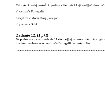
Odczytaj i podaj wartoÊci opadów w Europie i Azji wzd∏u˝ równole˝
a) wybrze˝e Portugalii: …………
b) wybrze˝e Morza Kaspijskiego: …………
c) pustynia Gobi: …………
Zadanie 12. (
1 pkt
)
Na podstawie mapy z zadania 11 sformu∏uj wniosek dotyczàcy ogóln
opadów na obszarze od wybrze˝a Portugalii do pustyni Gobi.
.............................................................................................................................
.............................................................................................................................