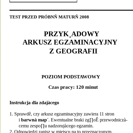
TEST PRZED PRÓBNÑ MATURÑ 2008
PRZYK¸ADOWY 
ARKUSZ EGZAMINACYJNY 
Z GEOGRAFII
POZIOM PODSTAWOWY
Czas pracy: 120 minut
Instrukcja dla zdajàcego
1. Sprawdê, czy arkusz egzaminacyjny zawiera 11 stron
i 
barwnà map´
. Ewentualne braki zg∏oÊ przewodniczà-
cemu zespo∏u nadzorujàcego egzamin.
2. Odpowiedzi zapisz w miejscu na to przeznaczonym.