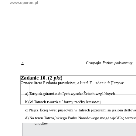
www.operon.pl
Geografia. Poziom podstawowy
4
Zadanie 10. (
2 pkt
)
Oznacz literà P zdania prawdziwe, a literà F – zdania fa∏szywe.
a) Tatry sà górami o du˝ych wysokoÊciach wzgl´dnych.
b) W Tatrach tworzà si´ formy rzeêby krasowej.
c) Najcz´Êciej wyst´pujàcymi w Tatrach jeziorami sà jeziora deltow
d) Na teren Tatrzaƒskiego Parku Narodowego mogà wje˝d˝aç wszyst
chodów.