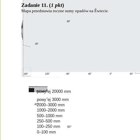
Zadanie 11. (
1 pkt
)
Mapa przedstawia roczne sumy opadów na Êwiecie.
80°
40°
160°
120°
80°
40°
0°
40°
powy˝ej 20000 mm
powy˝ej 3000 mm
2000–3000 mm
40°
1000–2000 mm
500–1000 mm
250–500 mm
100–250 mm
80°
0–100 mm