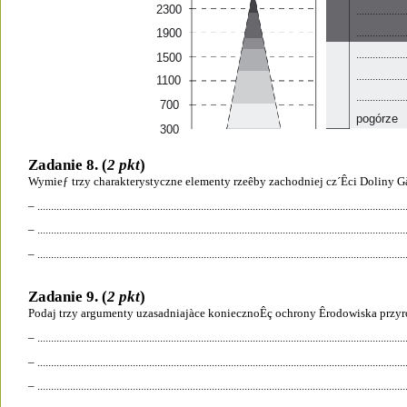
2300
..................
..................
1900
..................
1500
..................
1100
..................
700
pogórze 
300
Zadanie 8. (
2 pkt
)
Wymieƒ trzy charakterystyczne elementy rzeêby zachodniej cz´Êci Doliny G
– .......................................................................................................................................
– .......................................................................................................................................
– .......................................................................................................................................
Zadanie 9. (
2 pkt
)
Podaj trzy argumenty uzasadniajàce koniecznoÊç ochrony Êrodowiska przyro
– .......................................................................................................................................
– .......................................................................................................................................
– .......................................................................................................................................