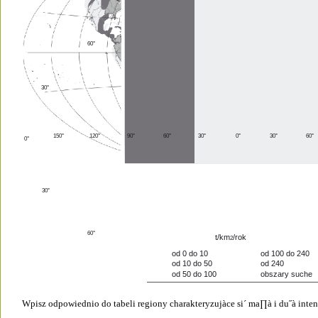
60° 
30° 
150° 
120° 
90° 
60° 
30° 
0° 
30° 
60° 
0° 
30° 
60° 
t/km
/rok
2
od 0 do 10
od 100 do 240
od 10 do 50
od 240
od 50 do 100
obszary suche
Wpisz odpowiednio do tabeli regiony charakteryzujàce si´ ma∏à i du˝à inte