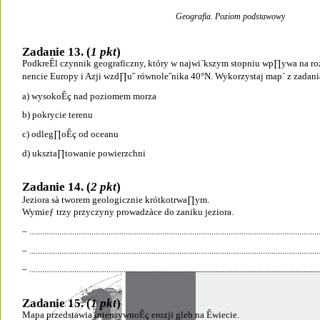
Geografia. Poziom podstawowy
Zadanie 13. (
1 pkt
)
PodkreÊl czynnik geograficzny, który w najwi´kszym stopniu wp∏ywa na r
nencie Europy i Azji wzd∏u˝ równole˝nika 40°N. Wykorzystaj map´ z zadani
a) wysokoÊç nad poziomem morza
b) pokrycie terenu
c) odleg∏oÊç od oceanu
d) ukszta∏towanie powierzchni
Zadanie 14. (
2 pkt
)
Jeziora sà tworem geologicznie krótkotrwa∏ym.
Wymieƒ trzy przyczyny prowadzàce do zaniku jeziora.
– .......................................................................................................................................
– .......................................................................................................................................
– .......................................................................................................................................
Zadanie 15. (
1 pkt
)
Mapa przedstawia intensywnoÊç erozji gleb na Êwiecie.