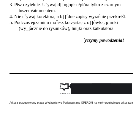
3. Pisz czytelnie. U˝ywaj d∏ugopisu/pióra tylko z czarnym
tuszem/atramentem.
4. Nie u˝ywaj korektora, a b∏´dne zapisy wyraênie przekreÊl.
5. Podczas egzaminu mo˝esz korzystaç z o∏ówka, gumki
(wy∏àcznie do rysunków), linijki oraz kalkulatora.
˚yczymy powodzenia!
Arkusz przygotowany przez Wydawnictwo Pedagogiczne OPERON na wzór oryginalnego arkusza m