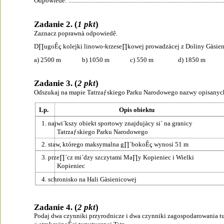
Odpowiedê: ..........................................................................................................
Zadanie 2. (
1 pkt
)
Zaznacz poprawnà odpowiedê.
D∏ugoÊç kolejki linowo-krzese∏kowej prowadzàcej z Doliny Gàsien
a) 2500 m
b) 1050 m
c) 550 m
d) 1850 m
Zadanie 3. (
2 pkt
)
Odszukaj na mapie Tatrzaƒskiego Parku Narodowego nazwy opisanych 
Lp.
Opis obiektu
1. najwi´kszy obiekt sportowy znajdujàcy si´ na granicy
Tatrzaƒskiego Parku Narodowego
2. staw, którego maksymalna g∏´bokoÊç wynosi 51 m
3. prze∏´cz mi´dzy szczytami Ma∏y Kopieniec i Wielki
Kopieniec
4. schronisko na Hali Gàsienicowej
Zadanie 4. (
2 pkt
)
Podaj dwa czynniki przyrodnicze i dwa czynniki zagospodarowania t