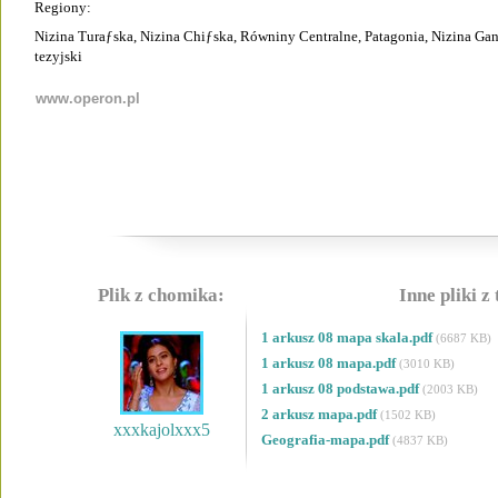
Regiony:
Nizina Turaƒska, Nizina Chiƒska, Równiny Centralne, Patagonia, Nizina Gan
tezyjski
www.operon.pl
Plik z chomika:
Inne pliki z
1 arkusz 08 mapa skala.pdf
(6687 KB)
1 arkusz 08 mapa.pdf
(3010 KB)
1 arkusz 08 podstawa.pdf
(2003 KB)
2 arkusz mapa.pdf
(1502 KB)
xxxkajolxxx5
Geografia-mapa.pdf
(4837 KB)