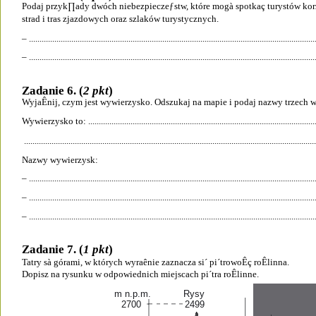
Podaj przyk∏ady dwóch niebezpieczeƒstw, które mogà spotkaç turystów korz
strad i tras zjazdowych oraz szlaków turystycznych.
– .......................................................................................................................................
– .......................................................................................................................................
Zadanie 6. (
2 pkt
)
WyjaÊnij, czym jest wywierzysko. Odszukaj na mapie i podaj nazwy trzech 
Wywierzysko to: .............................................................................................................
..........................................................................................................................................
Nazwy wywierzysk:
– .......................................................................................................................................
– .......................................................................................................................................
– .......................................................................................................................................
Zadanie 7. (
1 pkt
)
Tatry sà górami, w których wyraênie zaznacza si´ pi´trowoÊç roÊlinna.
Dopisz na rysunku w odpowiednich miejscach pi´tra roÊlinne.
m n.p.m. 
Rysy  
2700
2499 