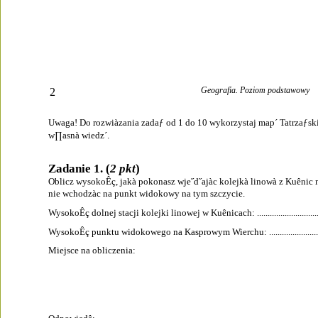
Geografia. Poziom podstawowy
2
Uwaga! Do rozwiàzania zadaƒ od 1 do 10 wykorzystaj map´ Tatrzaƒs
w∏asnà wiedz´.
Zadanie 1. (
2 pkt
)
Oblicz wysokoÊç, jakà pokonasz wje˝d˝ajàc kolejkà linowà z Kuênic 
nie wchodzàc na punkt widokowy na tym szczycie.
WysokoÊç dolnej stacji kolejki linowej w Kuênicach: ........................................
WysokoÊç punktu widokowego na Kasprowym Wierchu: .....................................
Miejsce na obliczenia: