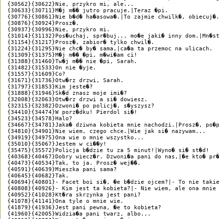
{30562}{30622}Nie, przykro mi, ale...

{30633}{30711}M�j m�� jutro pracuje.|Teraz �pi.

{30776}{30861}Nie b�d� ha�asowa�.|To zajmie chwilk�, obiecuj�.
{30876}{30924}Prosz�.

{30937}{30996}Nie, przykro mi.

{31014}{31132}Pos�uchaj, spr�buj... mo�e jaki� inny dom.|Mn�st
{31154}{31217}Prosz�, zabior� tylko chwil�.

{31224}{31295}Nie chc� by� sama,|ca�a ta przemoc na ulicach.

{31309}{31375}M�j m�� �pi, m�wi�am ci!

{31388}{31460}Tw�j m�� nie �pi, Sarah.

{31482}{31533}On nie �yje.

{31557}{31609}Co?

{31671}{31736}Otw�rz drzwi, Sarah.

{31797}{31853}Kim jeste�?

{31888}{31946}Sk�d znasz moje imi�?

{32008}{32063}Otw�rz drzwi a si� dowiesz.

{32315}{32382}Dzwoni� po policj�, s�yszysz?

{34410}{34474}W porz�dku! Pierdol si�!

{34523}{34578}Halo?

{34667}{34781}Jaka� dziwna kobieta mnie nachodzi.|Prosz�, po�p
{34810}{34901}Nie wiem, czego chce.|Wie jak si� nazywam...

{34919}{34975}Ona wie o mnie wszystko...

{35010}{35067}Jestem w ci��y!

{35475}{35572}Policja b�dzie tu za 5 minut!|Wyno� si� st�d!

{40368}{40467}Dobry wiecz�r. Dzwoni�a pani do nas,|�e kto� pr�
{40473}{40534}Tak, to ja. Prosz� wej��.

{40591}{40639}Mieszka pani sama?

{40645}{40682}Tak.

{40694}{40801}- Facet boi si�, �e b�dzie ojcem?|- To nie takie
{40808}{40926}- Kim jest ta kobieta?|- Nie wiem, ale ona mnie 
{40952}{41028}Kt�ra skrzynka jest pani?

{41078}{41141}Ona tyle o mnie wie.

{41879}{41936}Jest pani pewna, �e to kobieta?

{41960}{42005}Widzia�a pani twarz, albo...
