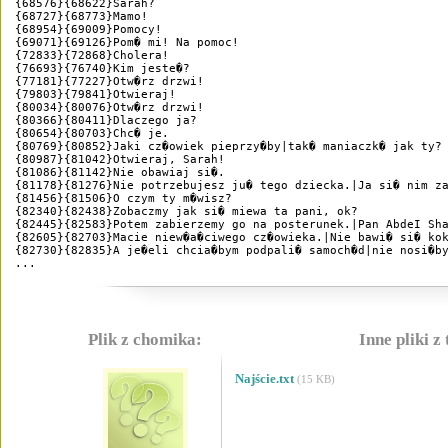
{68576}{68622}Sarah?

{68727}{68773}Mamo!

{68954}{69009}Pomocy!

{69071}{69126}Pom� mi! Na pomoc!

{72833}{72868}Cholera!

{76693}{76740}Kim jeste�?

{77181}{77227}Otw�rz drzwi!

{79803}{79841}Otwieraj!

{80034}{80076}Otw�rz drzwi!

{80366}{80411}Dlaczego ja?

{80654}{80703}Chc� je.

{80769}{80852}Jaki cz�owiek pieprzy�by|tak� maniaczk� jak ty?

{80987}{81042}Otwieraj, Sarah!

{81086}{81142}Nie obawiaj si�.

{81178}{81276}Nie potrzebujesz ju� tego dziecka.|Ja si� nim za
{81456}{81506}O czym ty m�wisz?

{82340}{82438}Zobaczmy jak si� miewa ta pani, ok?

{82445}{82583}Potem zabierzemy go na posterunek.|Pan AbdeI Sha
{82605}{82703}Macie niew�a�ciwego cz�owieka.|Nie bawi� si� kok
{82730}{82835}A je�eli chcia�bym podpali� samoch�d|nie nosi�by
...
Plik z chomika:
Inne pliki z
Najście.txt
(15 KB)