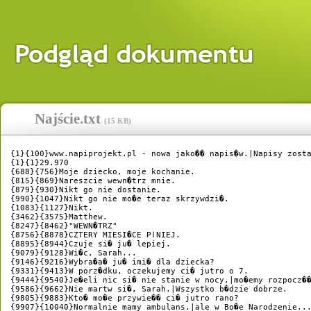
Najście.txt
(
15 KB
)
{1}{100}www.napiprojekt.pl - nowa jako�� napis�w.|Napisy zosta
{1}{1}29.970

{688}{756}Moje dziecko, moje kochanie.

{815}{869}Nareszcie wewn�trz mnie.

{879}{930}Nikt go nie dostanie.

{990}{1047}Nikt go nie mo�e teraz skrzywdzi�.

{1083}{1127}Nikt.

{3462}{3575}Matthew.

{8247}{8462}"WEWN�TRZ"

{8756}{8878}CZTERY MIESI�CE PӏNIEJ.

{8895}{8944}Czuje si� ju� lepiej.

{9079}{9128}Wi�c, Sarah...

{9146}{9216}Wybra�a� ju� imi� dla dziecka?

{9331}{9413}W porz�dku, oczekujemy ci� jutro o 7.

{9444}{9540}Je�eli nic si� nie stanie w nocy,|mo�emy rozpocz��
{9586}{9662}Nie martw si�, Sarah.|Wszystko b�dzie dobrze.

{9805}{9883}Kto� mo�e przywie�� ci� jutro rano?

{9907}{10040}Normalnie mamy ambulans,|ale w Bo�e Narodzenie...