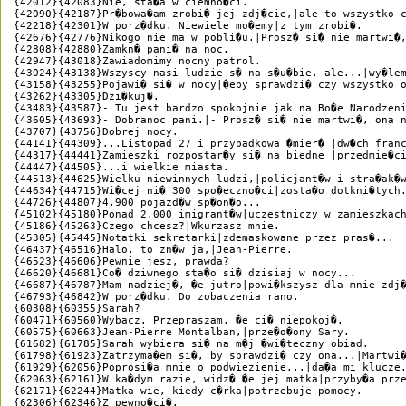
{42012}{42083}Nie, sta�a w ciemno�ci.

{42090}{42187}Pr�bowa�am zrobi� jej zdj�cie,|ale to wszystko c
{42218}{42301}W porz�dku. Niewiele mo�emy|z tym zrobi�.

{42676}{42776}Nikogo nie ma w pobli�u.|Prosz� si� nie martwi�,
{42808}{42880}Zamkn� pani� na noc.

{42947}{43018}Zawiadomimy nocny patrol.

{43024}{43138}Wszyscy nasi ludzie s� na s�u�bie, ale...|wy�lem
{43158}{43255}Pojawi� si� w nocy|�eby sprawdzi� czy wszystko o
{43262}{43305}Dzi�kuj�.

{43483}{43587}- Tu jest bardzo spokojnie jak na Bo�e Narodzeni
{43605}{43693}- Dobranoc pani.|- Prosz� si� nie martwi�, ona n
{43707}{43756}Dobrej nocy.

{44141}{44309}...Listopad 27 i przypadkowa �mier� |dw�ch franc
{44317}{44441}Zamieszki rozpostar�y si� na biedne |przedmie�ci
{44447}{44505}...i wielkie miasta.

{44513}{44625}Wielku niewinnych ludzi,|policjant�w i stra�ak�w
{44634}{44715}Wi�cej ni� 300 spo�eczno�ci|zosta�o dotkni�tych.
{44726}{44807}4.900 pojazd�w sp�on�o...

{45102}{45180}Ponad 2.000 imigrant�w|uczestniczy w zamieszkach
{45186}{45263}Czego chcesz?|Wkurzasz mnie.

{45305}{45445}Notatki sekretarki|zdemaskowane przez pras�...

{46437}{46516}Halo, to zn�w ja,|Jean-Pierre.

{46523}{46606}Pewnie jesz, prawda?

{46620}{46681}Co� dziwnego sta�o si� dzisiaj w nocy...

{46687}{46787}Mam nadziej�, �e jutro|powi�kszysz dla mnie zdj�
{46793}{46842}W porz�dku. Do zobaczenia rano.

{60308}{60355}Sarah?

{60471}{60560}Wybacz. Przepraszam, �e ci� niepokoj�.

{60575}{60663}Jean-Pierre Montalban,|prze�o�ony Sary.

{61682}{61785}Sarah wybiera si� na m�j �wi�teczny obiad.

{61798}{61923}Zatrzyma�em si�, by sprawdzi� czy ona...|Martwi�
{61929}{62056}Poprosi�a mnie o podwiezienie...|da�a mi klucze.
{62063}{62161}W ka�dym razie, widz� �e jej matka|przyby�a prze
{62171}{62244}Matka wie, kiedy c�rka|potrzebuje pomocy.

{62306}{62346}Z pewno�ci�.
