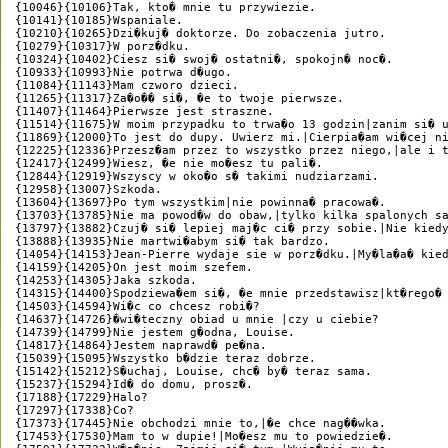
{10046}{10106}Tak, kto� mnie tu przywiezie.

{10141}{10185}Wspaniale.

{10210}{10265}Dzi�kuj� doktorze. Do zobaczenia jutro.

{10279}{10317}W porz�dku.

{10324}{10402}Ciesz si� swoj� ostatni�, spokojn� noc�.

{10933}{10993}Nie potrwa d�ugo.

{11084}{11143}Mam czworo dzieci.

{11265}{11317}Za�o�� si�, �e to twoje pierwsze.

{11407}{11464}Pierwsze jest straszne.

{11514}{11675}W moim przypadku to trwa�o 13 godzin|zanim si� u
{11869}{12000}To jest do dupy. Uwierz mi.|Cierpia�am wi�cej ni
{12225}{12336}Przesz�am przez to wszystko przez niego,|ale i t
{12417}{12499}Wiesz, �e nie mo�esz tu pali�.

{12844}{12919}Wszyscy w oko�o s� takimi nudziarzami.

{12958}{13007}Szkoda.

{13604}{13697}Po tym wszystkim|nie powinna� pracowa�.

{13703}{13785}Nie ma powod�w do obaw,|tylko kilka spalonych sa
{13797}{13882}Czuj� si� lepiej maj�c ci� przy sobie.|Nie kiedy
{13888}{13935}Nie martwi�abym si� tak bardzo.

{14054}{14153}Jean-Pierre wydaje sie w porz�dku.|My�la�a� kied
{14159}{14205}On jest moim szefem.

{14253}{14305}Jaka szkoda.

{14315}{14400}Spodziewa�em si�, �e mnie przedstawisz|kt�rego� 
{14503}{14594}Wi�c co chcesz robi�?

{14637}{14726}�wi�teczny obiad u mnie |czy u ciebie?

{14739}{14799}Nie jestem g�odna, Louise.

{14817}{14864}Jestem naprawd� pe�na.

{15039}{15095}Wszystko b�dzie teraz dobrze.

{15142}{15212}S�uchaj, Louise, chc� by� teraz sama.

{15237}{15294}Id� do domu, prosz�.

{17188}{17229}Halo?

{17297}{17338}Co?

{17373}{17445}Nie obchodzi mnie to,|�e chce nag��wka.

{17453}{17530}Mam to w dupie!|Mo�esz mu to powiedzie�.
