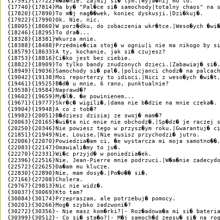
{17591}{17722}W�a�nie. Zajmij si� tym.|Wyja�nij mu to.

{17740}{17814}Ma by� "Pal�ce si� samochody|totalny chaos" na s
{17820}{17890}To m�j nag��wek, koniec dyskusji.|Dzi�kuj�.

{17922}{17990}Ok. Nie, nic.

{18005}{18060}W porz�dku, do zobaczenia wkr�tce.|Weso�ych �wi�
{18246}{18295}To dra�...

{18328}{18381}Wkurza mnie.

{18388}{18488}Przedmie�cia stoj� w ogniu|i nie ma nikogo by si
{18579}{18633}A ty, kochanie, jak si� czujesz?

{18753}{18816}Ci�ko jest bez ciebie.

{18822}{18909}To tylko bandy znudzonych dzieci.|Zabawiaj� si�.
{18949}{19036}Samochody si� pal�,|policjanci chodz� na palcach
{19042}{19138}Moi reporterzy to idioci.|Nici z weso�ych �wi�t,
{19461}{19525}B�d� u mnie, 6 rano, punktualnie?

{19538}{19584}Naprawd�?

{19602}{19659}My�l�, �e powinienem...

{19671}{19777}Skr�c� wigili�,|dama nie b�dzie na mnie czeka�.

{19904}{19948}A co z tob�?

{19982}{20051}B�dziesz dzisiaj ze swoj� mam�?

{20063}{20165}�wi�ta nic mnie nie obchodz�.|Sp�dz� je raczej s
{20250}{20346}Nie powiesz tego w przysz�ym roku.|Gwarantuj� ci
{21851}{21949}Nie, Louise,|Nie musisz przychodzi� jutro.

{22006}{22070}Powiedzia�am ci, �e wystarcza mi moja samotno��.
{22083}{22147}Omawiali�my to ju�.

{22270}{22331}Wi�c przyjd� w poniedzia�ek.

{22396}{22516}Nie. Jean-Pierre mnie podrzuci.|W�a�nie zadecydo
{22572}{22625}Da�am mu klucze.

{22830}{22890}Nie, mam dosy�.|Po�o�� si�.

{27166}{27208}Cholera.

{29767}{29813}Nic nie widz�.

{30037}{30069}Kto tam?

{30084}{30174}Przepraszam, ale potrzebuj� pomocy.

{30201}{30266}Mog� szybko zadzwoni�?

{30272}{30356}- Nie masz kom�rki?|- Roz�adowa�a mi si� bateria
{30399}{30512}- Co si� sta�o?|- M�j samoch�d zepsu� si� na rog