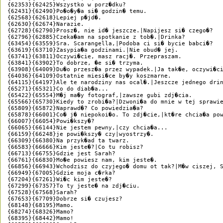
{62353}{62425}Wszystko w porz�dku?

{62431}{62490}Po�o�y�a si� godzin� temu.

{62568}{62618}Lepiej p�jd�.

{62630}{62674}Narazie.

{62728}{62790}Prosz�, nie id� jeszcze.|Napijesz si� czego�?

{62796}{62885}Czeka�am na spotkanie z tob�.|Drinka?

{63454}{63559}Sra. Scarangella,|Podoba ci si� bycie babci�?

{63619}{63710}Zasypia�a godzinami.|Nie obud� jej.

{63741}{63811}Oczywi�cie, masz racj�. Przepraszam.

{63841}{63902}To dobrze, �e si� trzyma.

{63908}{64009}Du�o przesz�a przez wypadek.|Ja tak�e, oczywi�ci
{64036}{64109}Ostatnie miesi�ce by�y koszmarne.

{64115}{64197}Ale te narodziny nas ocal�.|Jeszcze jednego drin
{65271}{65321}Co do diab�a...

{65422}{65554}M�j ma�y fotograf,|zawsze gubi zdj�cia.

{65566}{65730}Kiedy to zrobi�a?|Dzwoni�a do mnie w tej sprawie
{65809}{65872}Naprawd�? Co powiedzia�a?

{65878}{66001}Co� j� niepokoi�o. To zdj�cie,|kt�re chcia�a pow
{66007}{66054}Powi�kszy�?

{66065}{66144}Nie jestem pewny,|czy chcia�a...

{66159}{66248}je powi�kszy� czy|wyostrzy�.

{66309}{66380}Na przyk�ad ta twarz.

{66583}{66666}Kim jeste�?|Co tu robisz?

{66713}{66755}Gdzie jest Sarah?

{66761}{66830}Mo�e powiesz nam, kim jeste�.

{66856}{66943}Wchodzisz do czyjego� domu ot tak?|M�w ciszej, S
{66949}{67005}Gdzie moja c�rka?

{67204}{67261}Wi�c kim jeste�?

{67299}{67357}To ty jeste� na zdj�ciu.

{67528}{67568}Sarah?

{67653}{67709}Dobrze si� czujesz?

{68148}{68195}Mamo.

{68274}{68326}Mamo?

{68395}{68442}Mamo!
